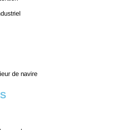
ustriel
rieur de navire
US